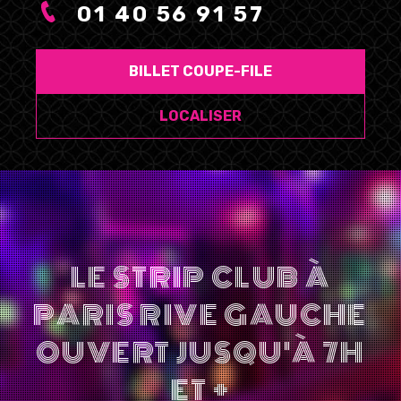
01 40 56 91 57
BILLET COUPE-FILE
LOCALISER
LE STRIP CLUB À
PARIS RIVE GAUCHE
OUVERT JUSQU'À 7H
ET +