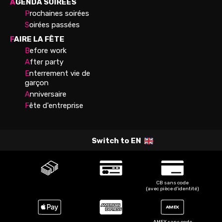
A
GENDA SOIRÉES
P
rochaines soirées
S
oirées passées
F
AIRE LA FÊTE
B
efore work
A
fter party
E
nterrement vie de
garçon
A
nniversaire
F
ête d'entreprise
Switch to
EN
CB sans code
(avec pièce d'identité)
AMEX sans code