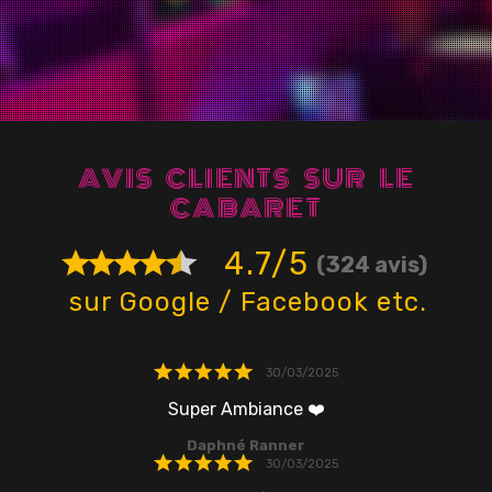
AVIS CLIENTS SUR LE
CABARET
4.7/5
(324 avis)
sur Google / Facebook etc.
30/03/2025
Super Ambiance ❤️
na
Daphné Ranner
d
30/03/2025