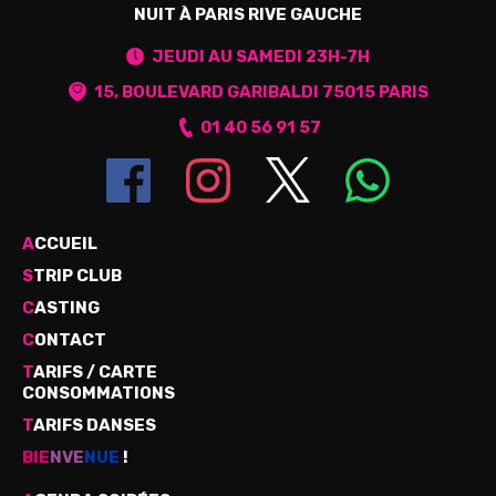
NUIT À PARIS RIVE GAUCHE
JEUDI AU SAMEDI 23H-7H
15, BOULEVARD GARIBALDI 75015 PARIS
01 40 56 91 57
A
CCUEIL
S
TRIP CLUB
C
ASTING
C
ONTACT
T
ARIFS / CARTE
CONSOMMATIONS
T
ARIFS DANSES
BIE
NVE
NUE
 !