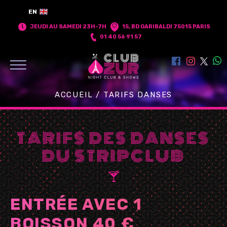
EN
JEUDI AU SAMEDI 23H-7H
15, BD GARIBALDI 75015 PARIS
01 40 56 91 57
ACCUEIL
/ TARIFS DANSES
TARIFS DES DANSES
DU STRIPCLUB
ENTRÉE AVEC 1
BOISSON 40 €