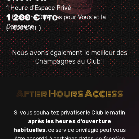
1 Heure d'Espace Privé
1 200 €
+ Boissons Offertes pour Vous et la
TTC
Danseuse
( 1 000 €
HT
)
Nous avons également le meilleur des
Champagnes au Club !
After Hours Access
Si vous souhaitez privatiser le Club le matin
après les heures d'ouverture
habituelles
, ce service privilégié peut vous
être accordé à certaines dates
en fonction